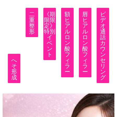
二
《期
額
唇
ビ
重
限限
ヒ
ヒ
デ
整
定》
ア
ア
オ
形
特別
ル
ル
通
イ
ロ
ロ
話
ベ
ン
ン
カ
ン
酸
酸
ウ
ト
フ
フ
ン
へ
ィ
ィ
セ
そ
ラ
ラ
リ
形
ー
ー
ン
成
グ