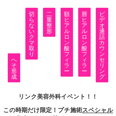
切
二
額
唇
ビ
ら
重
ヒ
ヒ
デ
な
整
ア
ア
オ
い
形
ル
ル
通
ク
ロ
ロ
話
マ
ン
ン
カ
取
酸
酸
ウ
り
フ
フ
ン
へ
ィ
ィ
セ
そ
ラ
ラ
リ
形
ー
ー
ン
成
グ
リンク美容外科
イベント！！
この時期だけ限定！プチ施術
スペシャル